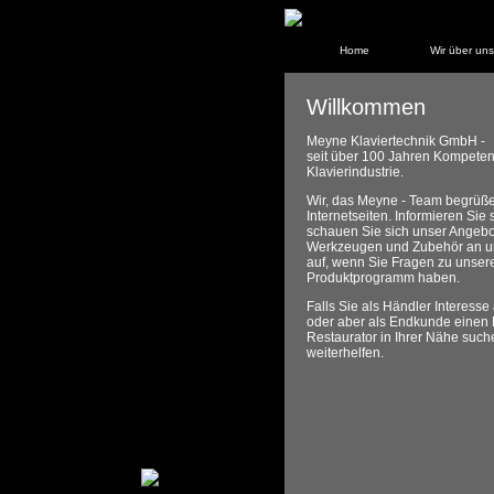
Home
Wir über uns
Willkommen
Meyne Klaviertechnik GmbH -
seit über 100 Jahren Kompetenz
Klavierindustrie.
Wir, das Meyne - Team begrüße
Internetseiten. Informieren Si
schauen Sie sich unser Angebot
Werkzeugen und Zubehör an u
auf, wenn Sie Fragen zu unse
Produktprogramm haben.
Falls Sie als Händler Interess
oder aber als Endkunde einen 
Restaurator in Ihrer Nähe such
weiterhelfen.